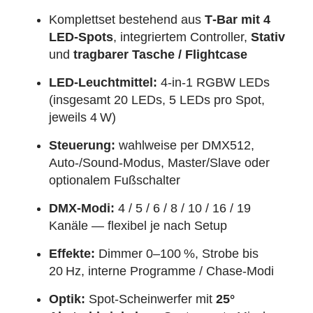
Komplettset bestehend aus
T‑Bar mit 4
LED‑Spots
, integriertem Controller,
Stativ
und
tragbarer Tasche / Flightcase
LED‑Leuchtmittel:
4‑in‑1 RGBW LEDs
(insgesamt 20 LEDs, 5 LEDs pro Spot,
jeweils 4 W)
Steuerung:
wahlweise per DMX512,
Auto‑/Sound‑Modus, Master/Slave oder
optionalem Fußschalter
DMX‑Modi:
4 / 5 / 6 / 8 / 10 / 16 / 19
Kanäle — flexibel je nach Setup
Effekte:
Dimmer 0–100 %, Strobe bis
20 Hz, interne Programme / Chase‑Modi
Optik:
Spot‑Scheinwerfer mit
25°