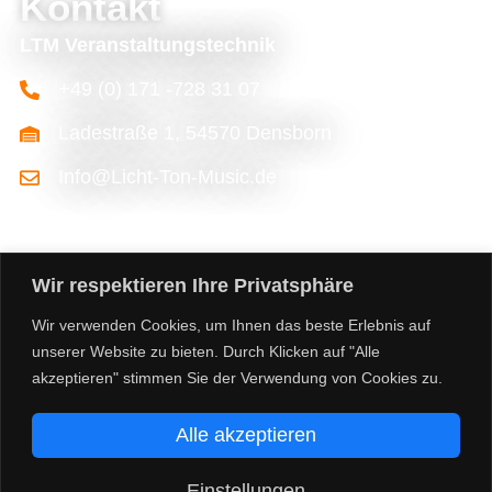
Kontakt
LTM Veranstaltungstechnik
+49 (0) 171 -728 31 07
Ladestraße 1, 54570 Densborn
Info@Licht-Ton-Music.de
Wir respektieren Ihre Privatsphäre
Wir verwenden Cookies, um Ihnen das beste Erlebnis auf
unserer Website zu bieten. Durch Klicken auf "Alle
akzeptieren" stimmen Sie der Verwendung von Cookies zu.
©2026 licht-ton-music.de
Alle akzeptieren
Facebook
Instagram
Impressum
Datenschutzerklärung
Einstellungen