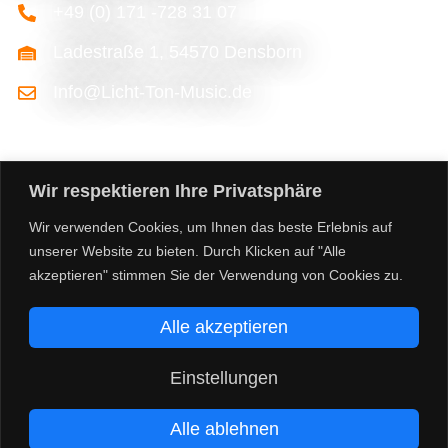
+49 (0) 171 -728 31 07
Ladestraße 1, 54570 Densborn
Info@Licht-Ton-Music.de
Wir respektieren Ihre Privatsphäre
Wir verwenden Cookies, um Ihnen das beste Erlebnis auf
unserer Website zu bieten. Durch Klicken auf "Alle
akzeptieren" stimmen Sie der Verwendung von Cookies zu.
©2026 licht-ton-music.de
Alle akzeptieren
Facebook
Instagram
Impressum
Datenschutzerklärung
Einstellungen
Richtlinie für Rückerstattungen und Rückgaben
Alle ablehnen
Allgemeine Geschäftsbedingungen
Versandarten