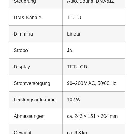
Steuerung
Auto, Sound, DMX512
DMX‑Kanäle
11 / 13
Dimming
Linear
Strobe
Ja
Display
TFT‑LCD
Stromversorgung
90–260 V AC, 50/60 Hz
Leistungsaufnahme
102 W
Abmessungen
ca. 243 × 151 × 304 mm
Gewicht
ca. 4,8 kg