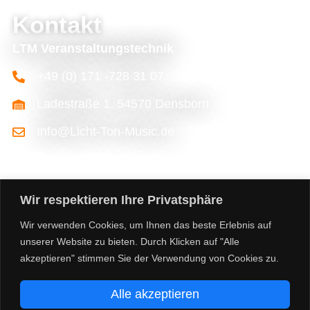
Kontakt
LTM Veranstaltungstechnik
+49 (0) 171 -728 31 07
Ladestraße 1, 54570 Densborn
Info@Licht-Ton-Music.de
Wir respektieren Ihre Privatsphäre
Wir verwenden Cookies, um Ihnen das beste Erlebnis auf
unserer Website zu bieten. Durch Klicken auf "Alle
akzeptieren" stimmen Sie der Verwendung von Cookies zu.
©2026 licht-ton-music.de
Alle akzeptieren