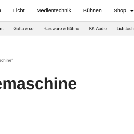
n
Licht
Medientechnik
Bühnen
Shop
nt
Gaffa & co
Hardware & Bühne
KK-Audio
Lichttech
schine“
emaschine