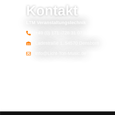
Kontakt
LTM Veranstaltungstechnik
+49 (0) 171 -728 31 07
Ladestraße 1, 54570 Densborn
Info@Licht-Ton-Music.de