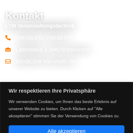
Kontakt
LTM Veranstaltungstechnik
+49 (0) 171 -728 31 07
Ladestraße 1, 54570 Densborn
Info@Licht-Ton-Music.de
Wir respektieren Ihre Privatsphäre
Wir verwenden Cookies, um Ihnen das beste Erlebnis auf
unserer Website zu bieten. Durch Klicken auf "Alle
akzeptieren" stimmen Sie der Verwendung von Cookies zu.
©2026 licht-ton-music.de
Alle akzeptieren